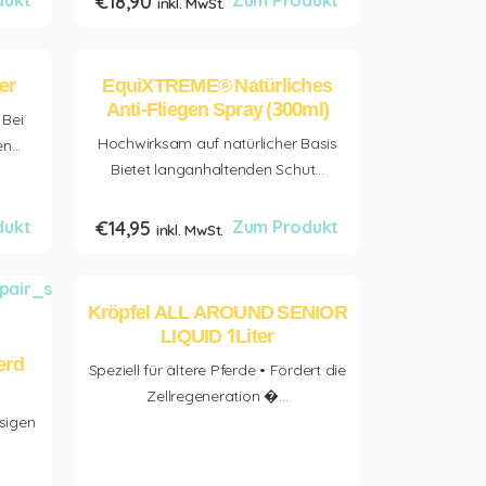
dukt
€
18,90
Zum Produkt
inkl. MwSt.
er
EquiXTREME® Natürliches
Anti-Fliegen Spray (300ml)
 Bei
Hochwirksam auf natürlicher Basis
n...
Bietet langanhaltenden Schut...
dukt
€
14,95
Zum Produkt
inkl. MwSt.
Kröpfel ALL AROUND SENIOR
LIQUID 1Liter
erd
Speziell für ältere Pferde • Fördert die
Zellregeneration �...
sigen