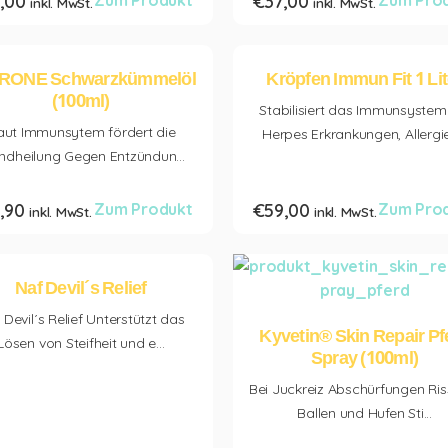
,00
Zum Produkt
€
37,00
Zum Pro
inkl. MwSt.
inkl. MwSt.
TRONE Schwarzkümmelöl
Kröpfen Immun Fit 1 Lit
(100ml)
Stabilisiert das Immunsystem
aut Immunsytem fördert die
Herpes Erkrankungen, Allergie
dheilung Gegen Entzündun...
,90
Zum Produkt
€
59,00
Zum Pro
inkl. MwSt.
inkl. MwSt.
Naf Devil´s Relief
 Devil´s Relief Unterstützt das
Kyvetin® Skin Repair Pf
Lösen von Steifheit und e...
Spray (100ml)
Bei Juckreiz Abschürfungen Ris
Ballen und Hufen Sti...