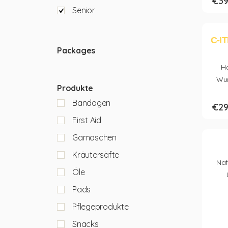
€
39
Senior
C-I
Packages
H
Wun
Produkte
Bandagen
€
29
First Aid
Gamaschen
Kräutersäfte
Naf
Öle
Pads
Pflegeprodukte
Snacks