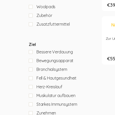
€
39
Woolpads
Zubehör
Zusatzfuttermittel
N
Zur U
Ziel
Bessere Verdauung
€
55
Bewegungsapparat
Bronchialsystem
Fell & Hautgesundheit
Herz-Kreislauf
Muskulatur aufbauen
Starkes Immunsystem
Zunehmen